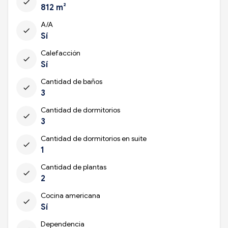
check
812 m²
A/A
check
Sí
Calefacción
check
Sí
Cantidad de baños
check
3
Cantidad de dormitorios
check
3
Cantidad de dormitorios en suite
check
1
Cantidad de plantas
check
2
Cocina americana
check
Sí
Dependencia