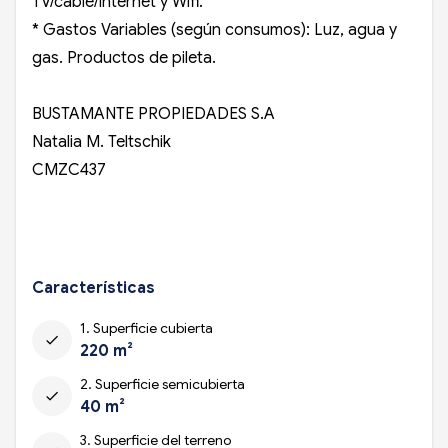
TV/cable/internet y Wifi.
* Gastos Variables (según consumos): Luz, agua y
gas. Productos de pileta.
BUSTAMANTE PROPIEDADES S.A
Natalia M. Teltschik
CMZC437
Características
1. Superficie cubierta
check
220 m²
2. Superficie semicubierta
check
40 m²
3. Superficie del terreno