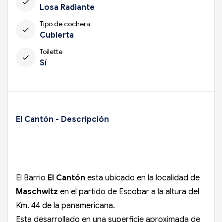
check
Losa Radiante
Tipo de cochera
check
Cubierta
Toilette
check
Sí
El Cantón - Descripción
El Barrio
El Cantón
esta ubicado en la localidad de
Maschwitz
en el partido de Escobar a la altura del
Km. 44 de la panamericana.
Esta desarrollado en una superficie aproximada de