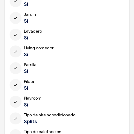
check
Sí
Jardín
check
Sí
Lavadero
check
Sí
Living comedor
check
Sí
Parrilla
check
Sí
Pileta
check
Sí
Playroom
check
Sí
Tipo de aire acondicionado
check
Splits
Tipo de calefacción