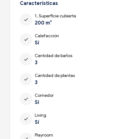
Características
1. Superficie cubierta
check
200 m²
Calefacción
check
Sí
Cantidad de baños
check
3
Cantidad de plantas
check
3
Comedor
check
Sí
Living
check
Sí
Playroom
check