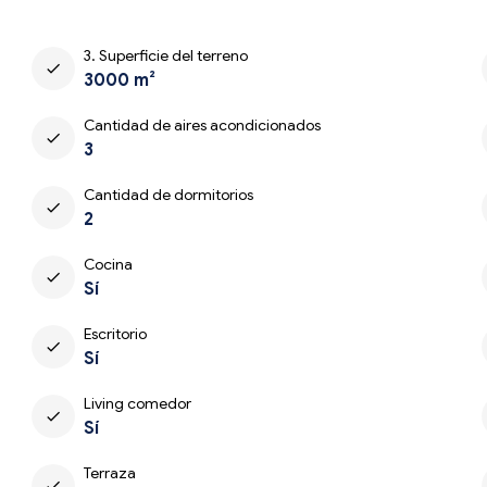
3. Superficie del terreno
check
3000 m²
Cantidad de aires acondicionados
check
3
Cantidad de dormitorios
check
2
Cocina
check
Sí
Escritorio
check
Sí
Living comedor
check
Sí
Terraza
check