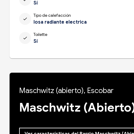
Sí
Tipo de calefacción
check
losa radiante electrica
Toilette
check
Sí
Maschwitz (abierto), Escobar
Maschwitz (Abierto