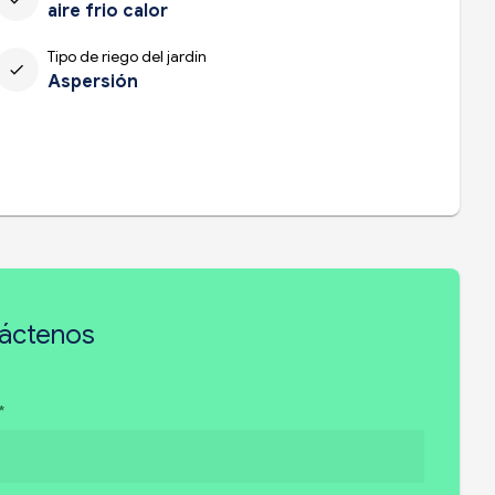
aire frio calor
Tipo de riego del jardín
check
Aspersión
áctenos
*