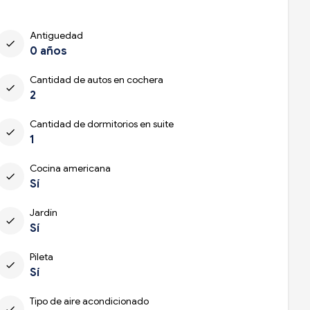
Antiguedad
check
0 años
Cantidad de autos en cochera
check
2
Cantidad de dormitorios en suite
check
1
Cocina americana
check
Sí
Jardín
check
Sí
Pileta
check
Sí
Tipo de aire acondicionado
check