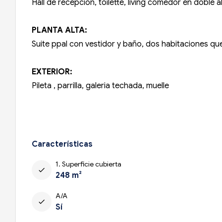
Hall de recepción, toilette, living comedor en doble
PLANTA ALTA:
Suite ppal con vestidor y baño, dos habitaciones qu
EXTERIOR
:
Pileta , parrilla, galeria techada, muelle
Características
1. Superficie cubierta
check
248 m²
A/A
check
Sí