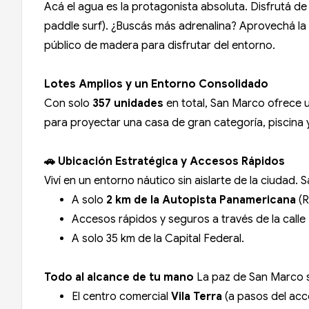
Acá el agua es la protagonista absoluta. Disfrutá de 
paddle surf). ¿Buscás más adrenalina? Aprovechá la s
público de madera para disfrutar del entorno.
Lotes Amplios y un Entorno Consolidado
Con solo
357 unidades
en total, San Marco ofrece u
para proyectar una casa de gran categoría, piscina y
🚗 Ubicación Estratégica y Accesos Rápidos
Viví en un entorno náutico sin aislarte de la ciudad
A solo
2 km de la Autopista Panamericana
(R
Accesos rápidos y seguros a través de la calle 
A solo 35 km de la Capital Federal.
Todo al alcance de tu mano
La paz de San Marco se
El centro comercial
Vila Terra
(a pasos del acce