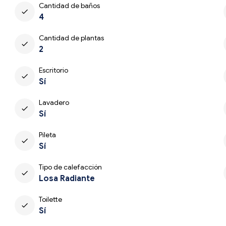
Cantidad de baños
check
4
Cantidad de plantas
check
2
Escritorio
check
Sí
Lavadero
check
Sí
Pileta
check
Sí
Tipo de calefacción
check
Losa Radiante
Toilette
check
Sí