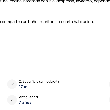
 altura, cocina integrada con isla, despensa, lavadero, depend
e comparten un baño, escritorio o cuarta habitacion.
2. Superficie semicubierta
check
17 m²
Antiguedad
check
7 años