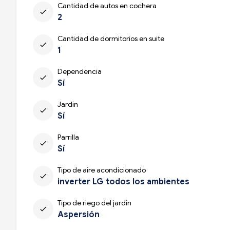
Cantidad de autos en cochera
check
2
Cantidad de dormitorios en suite
check
1
Dependencia
check
Sí
Jardín
check
Sí
Parrilla
check
Sí
Tipo de aire acondicionado
check
inverter LG todos los ambientes
Tipo de riego del jardín
check
Aspersión