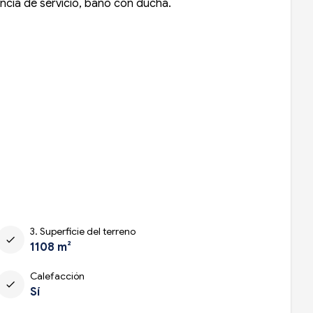
encia de servicio, baño con ducha.
3. Superficie del terreno
check
1108 m²
Calefacción
check
Sí