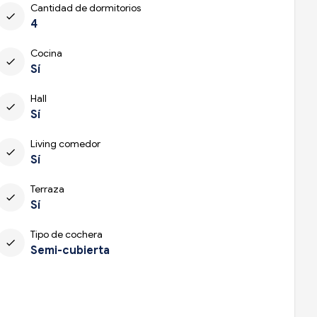
Cantidad de dormitorios
check
4
Cocina
check
Sí
Hall
check
Sí
Living comedor
check
Sí
Terraza
check
Sí
Tipo de cochera
check
Semi-cubierta