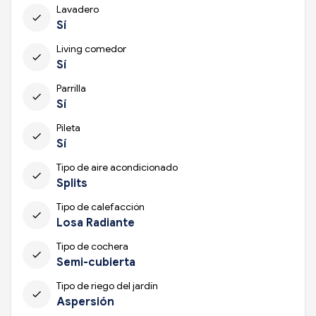
Lavadero
check
Sí
Living comedor
check
Sí
Parrilla
check
Sí
Pileta
check
Sí
Tipo de aire acondicionado
check
Splits
Tipo de calefacción
check
Losa Radiante
Tipo de cochera
check
Semi-cubierta
Tipo de riego del jardín
check
Aspersión