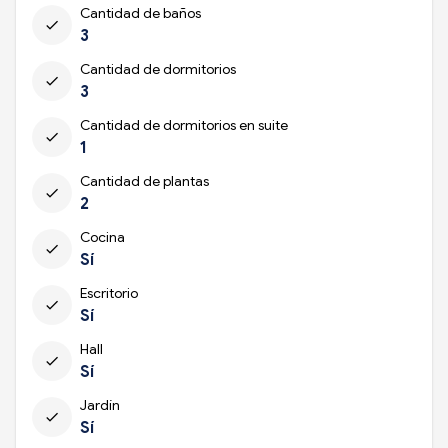
Cantidad de baños
check
3
Cantidad de dormitorios
check
3
Cantidad de dormitorios en suite
check
1
Cantidad de plantas
check
2
Cocina
check
Sí
Escritorio
check
Sí
Hall
check
Sí
Jardín
check
Sí