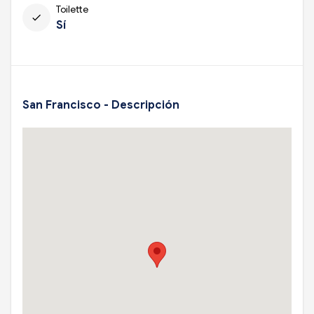
Toilette
check
Sí
San Francisco - Descripción