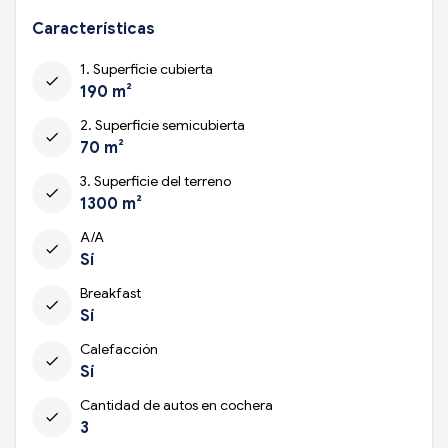
Características
1. Superficie cubierta
check
190 m²
2. Superficie semicubierta
check
70 m²
3. Superficie del terreno
check
1300 m²
A/A
check
Sí
Breakfast
check
Sí
Calefacción
check
Sí
Cantidad de autos en cochera
check
3