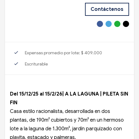
Contáctenos
check
Expensas promedio por lote: $ 409.000
check
Escriturable
Del 15/12/25 al 15/2/26| A LA LAGUNA | PILETA SIN
FIN
Casa estilo racionalista, desarrollada en dos
plantas, de 190m² cubiertos y 70m² en un hermoso
lote a la laguna de 1.300m², jardín parquizado con
playita, estacado y palmeras.