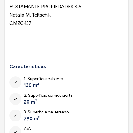
BUSTAMANTE PROPIEDADES S.A
Natalia M. Teltschik
CMZC437
Características
1. Superficie cubierta
check
130 m²
2. Superficie semicubierta
check
20 m²
3. Superficie del terreno
check
790 m²
A/A
check