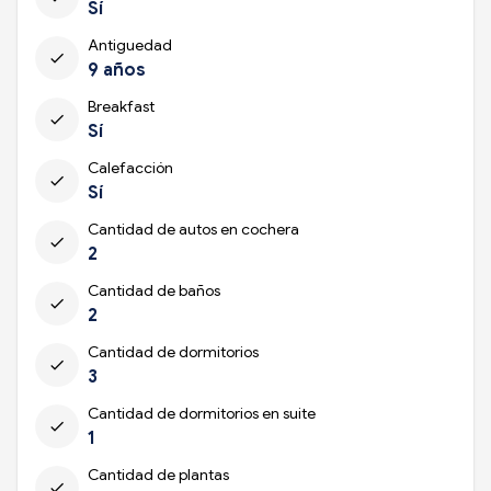
Sí
Antiguedad
check
9 años
Breakfast
check
Sí
Calefacción
check
Sí
Cantidad de autos en cochera
check
2
Cantidad de baños
check
2
Cantidad de dormitorios
check
3
Cantidad de dormitorios en suite
check
1
Cantidad de plantas
check