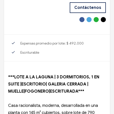
Contáctenos
check
Expensas promedio por lote: $ 492.000
check
Escriturable
***LOTE A LA LAGUNA | 3 DORMITORIOS, 1 EN
SUITE |ESCRITORIO| GALERIA CERRADA |
MUELLE|FOGONERO|ESCRITURADA***
Casa racionalista, moderna, desarrollada en una
planta con 145 m² cubiertos, sobre lote de 790