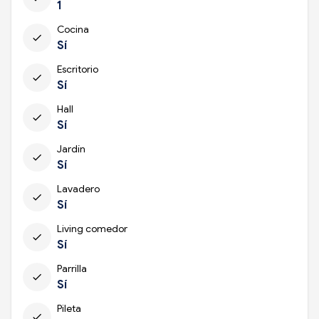
1
Cocina
check
Sí
Escritorio
check
Sí
Hall
check
Sí
Jardín
check
Sí
Lavadero
check
Sí
Living comedor
check
Sí
Parrilla
check
Sí
Pileta
check