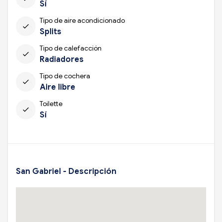
Sí
Tipo de aire acondicionado
check
Splits
Tipo de calefacción
check
Radiadores
Tipo de cochera
check
Aire libre
Toilette
check
Sí
San Gabriel - Descripción