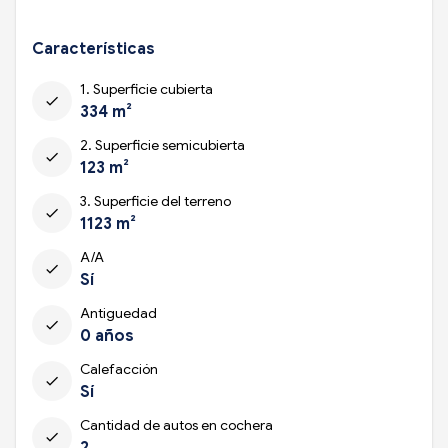
Características
1. Superficie cubierta
check
334 m²
2. Superficie semicubierta
check
123 m²
3. Superficie del terreno
check
1123 m²
A/A
check
Sí
Antiguedad
check
0 años
Calefacción
check
Sí
Cantidad de autos en cochera
check
2