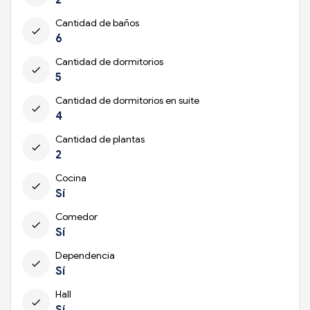
Cantidad de baños
check
6
Cantidad de dormitorios
check
5
Cantidad de dormitorios en suite
check
4
Cantidad de plantas
check
2
Cocina
check
Sí
Comedor
check
Sí
Dependencia
check
Sí
Hall
check
Sí