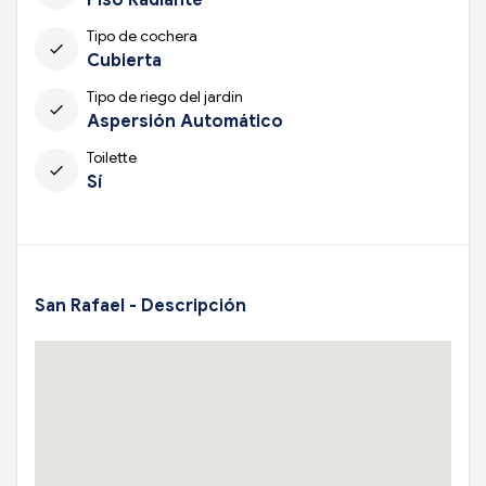
Tipo de cochera
check
Cubierta
Tipo de riego del jardín
check
Aspersión Automático
Toilette
check
Sí
San Rafael - Descripción