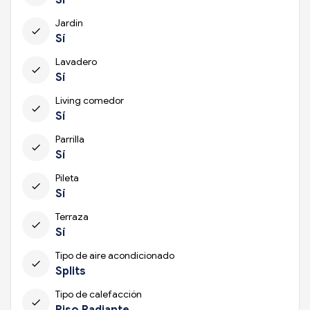
Jardín
check
Sí
Lavadero
check
Sí
Living comedor
check
Sí
Parrilla
check
Sí
Pileta
check
Sí
Terraza
check
Sí
Tipo de aire acondicionado
check
Splits
Tipo de calefacción
check
Piso Radiante