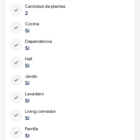
Cantidad de plantas
check
2
Cocina
check
Sí
Dependencia
check
Sí
Hall
check
Sí
Jardín
check
Sí
Lavadero
check
Sí
Living comedor
check
Sí
Parrilla
check
Sí