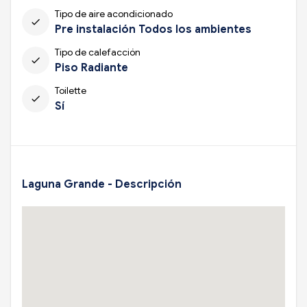
Tipo de aire acondicionado
check
Pre instalación Todos los ambientes
Tipo de calefacción
check
Piso Radiante
Toilette
check
Sí
Laguna Grande - Descripción