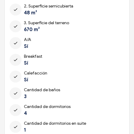
2. Superficie semicubierta
check
48 m²
3. Superficie del terreno
check
670 m²
A/A
check
Sí
Breakfast
check
Sí
Calefacción
check
Sí
Cantidad de baños
check
3
Cantidad de dormitorios
check
4
Cantidad de dormitorios en suite
check
1