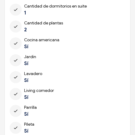
Cantidad de dormitorios en suite
check
1
Cantidad de plantas
check
2
Cocina americana
check
Sí
Jardín
check
Sí
Lavadero
check
Sí
Living comedor
check
Sí
Parrilla
check
Sí
Pileta
check
Sí