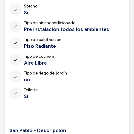
Sótano
check
Sí
Tipo de aire acondicionado
check
Pre instalación todos los ambientes
Tipo de calefacción
check
Piso Radiante
Tipo de cochera
check
Aire Libre
Tipo de riego del jardín
check
no
Toilette
check
Sí
San Pablo - Descripción