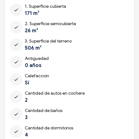
1. Superficie cubierta
check
171 m²
2. Superficie semicubierta
check
26 m²
3. Superficie del terreno
check
506 m²
Antiguedad
check
0 años
Calefacción
check
Sí
Cantidad de autos en cochera
check
2
Cantidad de baños
check
3
Cantidad de dormitorios
check
4