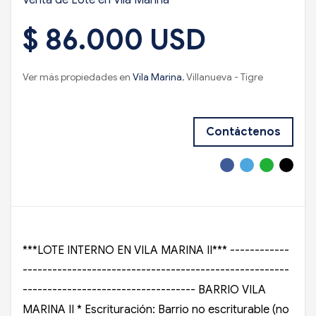
$ 86.000 USD
Ver más propiedades en
Vila Marina
, Villanueva - Tigre
Contáctenos
***LOTE INTERNO EN VILA MARINA II*** ------------
------------------------------------------------------
----------------------------------- BARRIO VILA
MARINA II * Escrituración: Barrio no escriturable (no